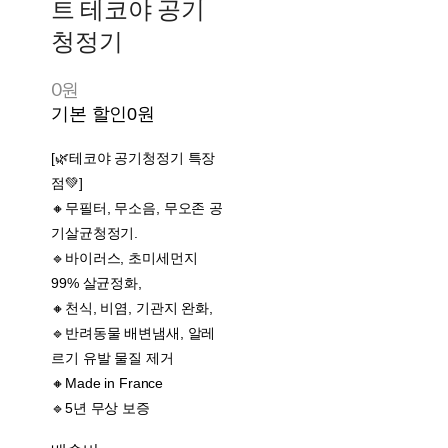
트 테코야 공기
청정기
0원
기본 할인
0원
[🌿테코야 공기청정기 특장
점💚]
🔸무필터, 무소음, 무오존 공
기살균청정기.
🔹바이러스, 초미세먼지
99% 살균정화,
🔸천식, 비염, 기관지 완화,
🔹반려동물 배변냄새, 알레
르기 유발 물질 제거
🔸Made in France
🔹5년 무상 보증