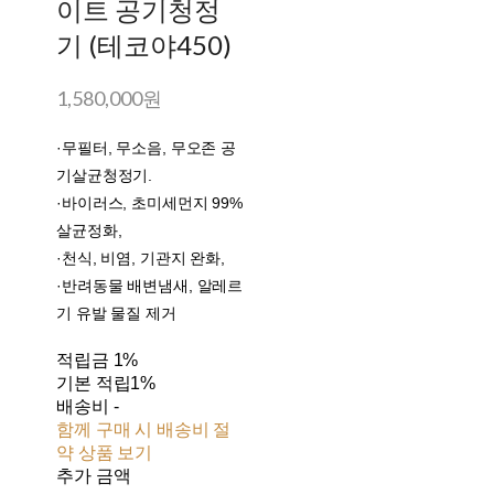
이트 공기청정
기 (테코야450)
1,580,000원
·무필터, 무소음, 무오존 공
기살균청정기.
·바이러스, 초미세먼지 99%
살균정화,
·천식, 비염, 기관지 완화,
·반려동물 배변냄새, 알레르
기 유발 물질 제거
적립금
1%
기본 적립
1%
배송비
-
함께 구매 시 배송비 절
약 상품 보기
추가 금액