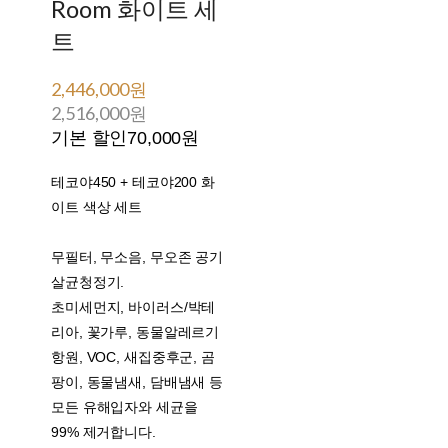
Room 화이트 세
트
2,446,000원
2,516,000원
기본 할인
70,000원
테코야450 + 테코야200 화
이트 색상 세트
무필터, 무소음, 무오존 공기
살균청정기.
초미세먼지, 바이러스/박테
리아, 꽃가루, 동물알레르기
항원, VOC, 새집중후군, 곰
팡이, 동물냄새, 담배냄새 등
모든 유해입자와 세균을
99% 제거합니다.