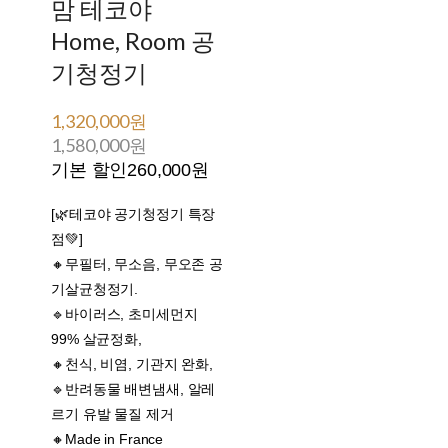
맘 테코야
Home, Room 공
기청정기
1,320,000원
1,580,000원
기본 할인
260,000원
[🌿테코야 공기청정기 특장
점💚]
🔸무필터, 무소음, 무오존 공
기살균청정기.
🔹바이러스, 초미세먼지
99% 살균정화,
🔸천식, 비염, 기관지 완화,
🔹반려동물 배변냄새, 알레
르기 유발 물질 제거
🔸Made in France