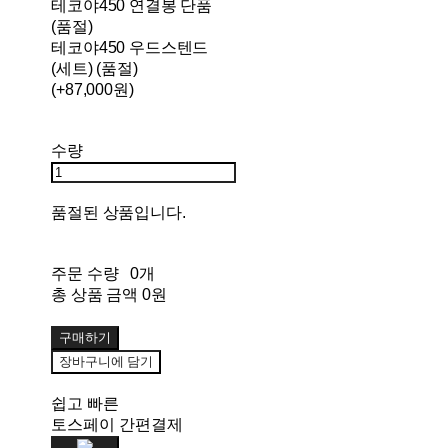
테코야450 연결봉 단품
(품절)
테코야450 우드스텐드
(세트) (품절)
(+87,000원)
수량
품절된 상품입니다.
주문 수량
0개
총 상품 금액
0원
구매하기
장바구니에 담기
쉽고 빠른
토스페이 간편결제