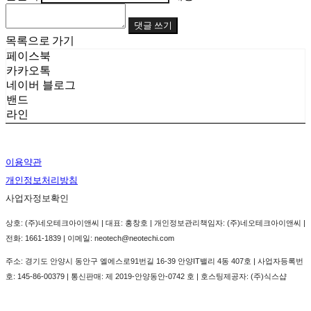
댓글 쓰기
목록으로 가기
페이스북
카카오톡
네이버 블로그
밴드
라인
이용약관
개인정보처리방침
사업자정보확인
상호: (주)네오테크아이앤씨 | 대표: 홍창호 | 개인정보관리책임자: (주)네오테크아이앤씨 |
전화: 1661-1839 | 이메일: neotech@neotechi.com
주소: 경기도 안양시 동안구 엘에스로91번길 16-39 안양IT밸리 4동 407호 | 사업자등록번
호:
145-86-00379
| 통신판매:
제 2019-안양동안-0742 호
| 호스팅제공자: (주)식스샵