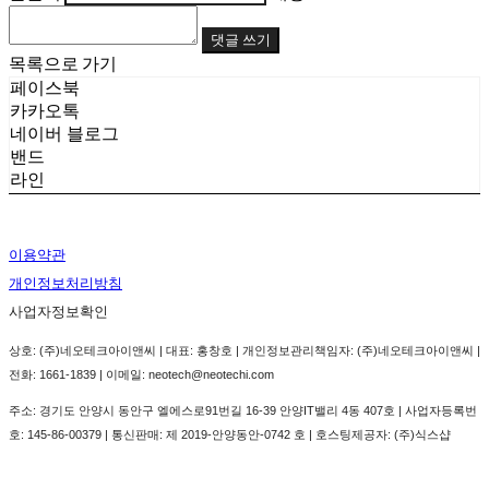
댓글 쓰기
목록으로 가기
페이스북
카카오톡
네이버 블로그
밴드
라인
이용약관
개인정보처리방침
사업자정보확인
상호: (주)네오테크아이앤씨 | 대표: 홍창호 | 개인정보관리책임자: (주)네오테크아이앤씨 |
전화: 1661-1839 | 이메일: neotech@neotechi.com
주소: 경기도 안양시 동안구 엘에스로91번길 16-39 안양IT밸리 4동 407호 | 사업자등록번
호:
145-86-00379
| 통신판매:
제 2019-안양동안-0742 호
| 호스팅제공자: (주)식스샵