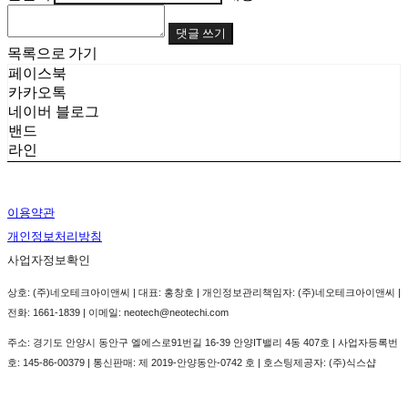
댓글 쓰기
목록으로 가기
페이스북
카카오톡
네이버 블로그
밴드
라인
이용약관
개인정보처리방침
사업자정보확인
상호: (주)네오테크아이앤씨 | 대표: 홍창호 | 개인정보관리책임자: (주)네오테크아이앤씨 |
전화: 1661-1839 | 이메일: neotech@neotechi.com
주소: 경기도 안양시 동안구 엘에스로91번길 16-39 안양IT밸리 4동 407호 | 사업자등록번
호:
145-86-00379
| 통신판매:
제 2019-안양동안-0742 호
| 호스팅제공자: (주)식스샵