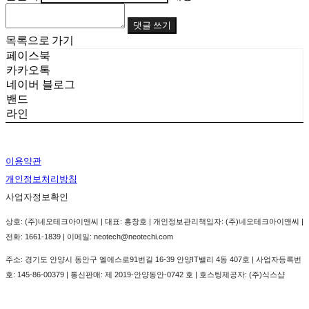
댓글 쓰기
목록으로 가기
페이스북
카카오톡
네이버 블로그
밴드
라인
이용약관
개인정보처리방침
사업자정보확인
상호: (주)네오테크아이앤씨 | 대표: 홍창호 | 개인정보관리책임자: (주)네오테크아이앤씨 |
전화: 1661-1839 | 이메일: neotech@neotechi.com
주소: 경기도 안양시 동안구 엘에스로91번길 16-39 안양IT밸리 4동 407호 | 사업자등록번
호:
145-86-00379
| 통신판매:
제 2019-안양동안-0742 호
| 호스팅제공자: (주)식스샵